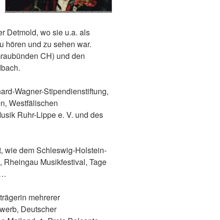
 Detmold, wo sie u.a. als
zu hören und zu sehen war.
(Graubünden CH) und den
dbach.
hard-Wagner-Stipendienstiftung,
n, Westfälischen
usik Ruhr-Lippe e. V. und des
t, wie dem Schleswig-Holstein-
, Rheingau Musikfestival, Tage
e…
trägerin mehrerer
werb, Deutscher