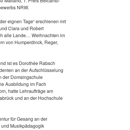
 Mailand, 1. Preis Belcanto-
tbewerbs NRW.
 der eignen Tage“ erschienen mit
und Clara und Robert
rch alle Lande… Weihnachten im
dern von Humperdinck, Reger,
 und ist es Dorothée Rabsch
udenten an der Aufschlüsselung
 an der Domsingschule
 die Ausbildung im Fach
rn, hatte Lehraufträge am
snabrück und an der Hochschule
ntur für Gesang an der
k und Musikpädagogik