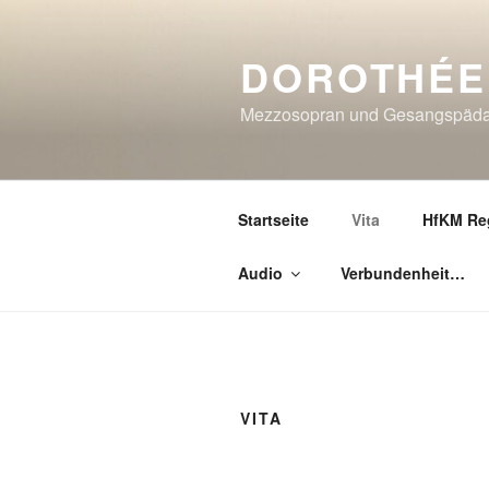
Zum
Inhalt
DOROTHÉE
springen
Mezzosopran und Gesangspäd
Startseite
Vita
HfKM Re
Audio
Verbundenheit…
VITA