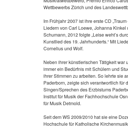
Musikratwettbewerb, Premio Enrico Caruso
Wettbewerbs Zürich und des Landeswet
Im Frühjahr 2007 ist ihre erste CD „Traum
Liedern von Carl Loewe, Johanna Kinkel 
Schumann, 2012 folgte „Leise weht’s du
Kunstlied des 19. Jahrhunderts.“ Mit Lie
Cornelius und Wolf.
Neben ihrer künstlerischen Tätigkeit war
immer ein Bedürfnis mit Schülern und St
ihrer Stimmen zu arbeiten. So lehrte sie
Paderborn, zeigte sich verantwortlich für
Singen/Sprechen des Erzbistums Paderbo
Institut für Musik der Fachhochschule O
für Musik Detmold.
Seit dem WS 2009/2010 hat sie eine Doze
Hochschule für Katholische Kirchenmusi