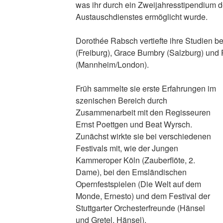
was ihr durch ein Zweijahresstipendium
Austauschdienstes ermöglicht wurde.
Dorothée Rabsch vertiefte ihre Studien be
(Freiburg), Grace Bumbry (Salzburg) und 
(Mannheim/London).
Früh sammelte sie erste Erfahrungen im
szenischen Bereich durch
Zusammenarbeit mit den Regisseuren
Ernst Poettgen und Beat Wyrsch.
Zunächst wirkte sie bei verschiedenen
Festivals mit, wie der Jungen
Kammeroper Köln (Zauberflöte, 2.
Dame), bei den Emsländischen
Opernfestspielen (Die Welt auf dem
Monde, Ernesto) und dem Festival der
Stuttgarter Orchesterfreunde (Hänsel
und Gretel, Hänsel).